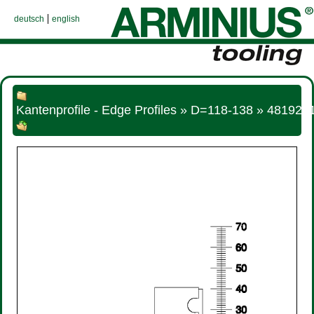
deutsch
english
Kantenprofile - Edge Profiles » D=118-138 » 48192_1